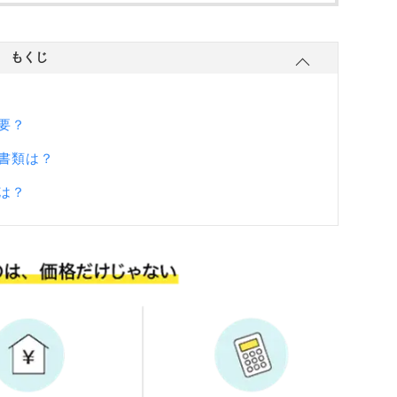
もくじ
要？
書類は？
は？