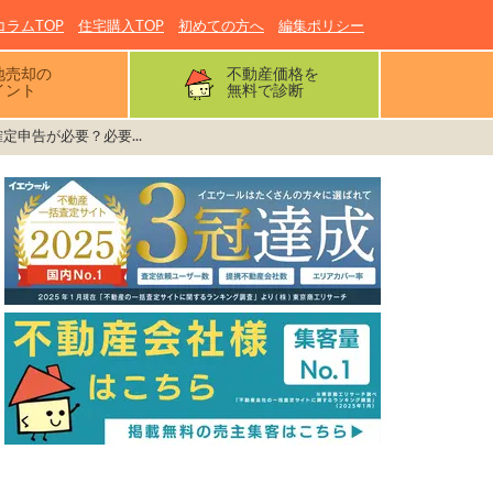
コラムTOP
住宅購入TOP
初めての方へ
編集ポリシー
地売却の
不動産価格を
イント
無料で診断
定申告が必要？必要...