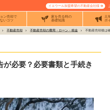
イエウール加盟希望の不動産会社様
ョン売却で
家を売る時の
土
ないコツ
基礎知識
ポ
不動産売却
不動産売却の費用・ローン・税金
不動産売却後は確
告が必要？必要書類と手続き