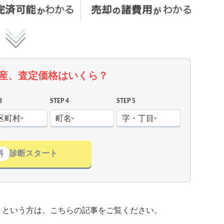
産、査定価格はいくら？
3
STEP 4
STEP 5
区町村
町名
字・丁目
料
診断スタート
」という方は、こちらの記事をご覧ください。