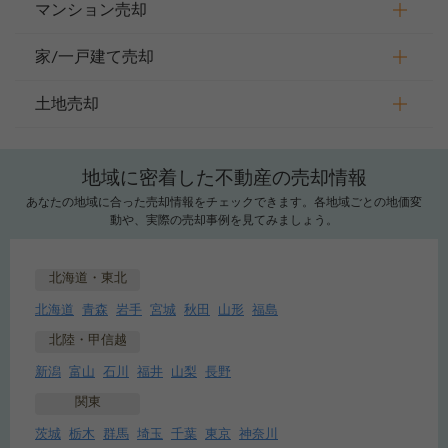
マンション売却
家/一戸建て売却
土地売却
地域に密着した不動産の売却情報
あなたの地域に合った売却情報をチェックできます。各地域ごとの地価変
動や、実際の売却事例を見てみましょう。
北海道・東北
北海道
青森
岩手
宮城
秋田
山形
福島
北陸・甲信越
新潟
富山
石川
福井
山梨
長野
関東
茨城
栃木
群馬
埼玉
千葉
東京
神奈川