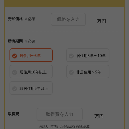
売却価格
※必須
万円
所有期間
※必須
居住用
〜5年
居住用
5年〜10年
居住用
10年以上
非居住用
〜5年
非居住用
5年以上
取得費
万円
未記入（不明）の場合は5%で自動試算