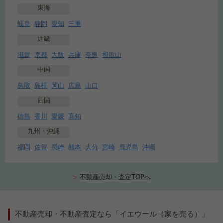
東海
岐阜
静岡
愛知
三重
近畿
滋賀
京都
大阪
兵庫
奈良
和歌山
中国
鳥取
島根
岡山
広島
山口
四国
徳島
香川
愛媛
高知
九州・沖縄
福岡
佐賀
長崎
熊本
大分
宮崎
鹿児島
沖縄
不動産売却・査定TOPへ
不動産売却・不動産査定なら「イエウール（家を売る）」