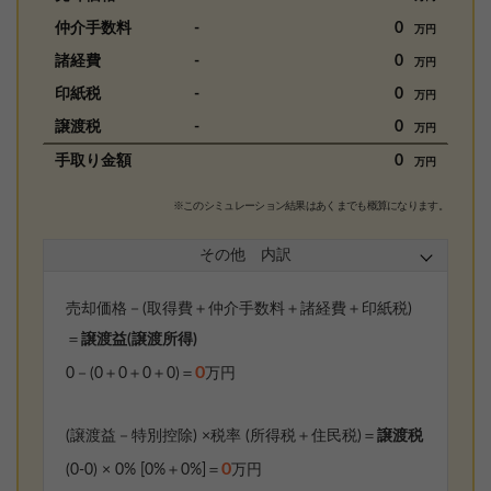
仲介手数料
-
0
万円
諸経費
-
0
万円
印紙税
-
0
万円
譲渡税
-
0
万円
手取り金額
0
万円
※このシミュレーション結果はあくまでも概算になります。
その他 内訳
売却価格－(取得費＋仲介手数料＋諸経費＋印紙税)
＝
譲渡益(譲渡所得)
0
0
－(
0
＋
0
＋
0
＋
0
)＝
万円
(譲渡益－特別控除) ×税率 (所得税＋住民税)＝
譲渡税
0
(
0
-
0
) ×
0% [0%＋0%]
＝
万円