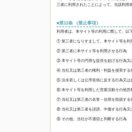
三者に利用されたことによって、当該利用
第12条 （禁止事項）
利用者は、本サイト等の利用に際して、以
① 第三者になりすまして、本サイト等を利
② 第三者に本サイト等を利用させる行為
③ 本サイト等の円滑な提供を妨げる行為又
④ 当社又は第三者の権利・利益を侵害する
⑤ 法令若しくは公序良俗に反する行為又は
⑥ 本サイト等を利用した営業活動その他営
⑦ 当社又は第三者の名誉・信用を毀損する
⑧ 当社又は第三者を誹謗、中傷する行為又
⑨ その他、当社が不適切と判断する行為