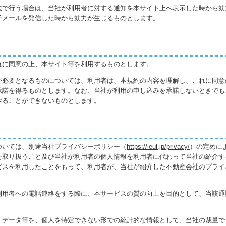
法で行う場合は、当社が利用者に対する通知を本サイト上へ表示した時から効
子メールを発信した時から効力が生じるものとします。
れに同意の上、本サイト等を利用するものとします。
が必要となるものについては、利用者は、本規約の内容を理解し、これに同意
承諾を得るものとします。なお、当社が利用の申し込みを承諾しないときでも
べることができないものとします。
ついては、別途当社プライバシーポリシー（
https://ieul.jp/privacy/
）の定めに
を取り扱うこと及び当社が利用者の個人情報を利用者に代わって当社の紹介す
ビスを利用したことをもって、利用者が、当社が紹介した不動産会社のプライ
利用者への電話連絡をする際に、本サービスの質の向上を目的として、当該通
、データ等を、個人を特定できない形での統計的な情報として、当社の裁量で