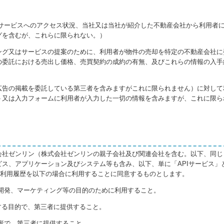
のサービスへのアクセス状況、当社又は当社が紹介した不動産会社から利用者
グを含むが、これらに限られない。）
ング又はサービスの提案のために、利用者が物件の売却を特定の不動産会社に
の委託における売出し価格、売買契約の成約の有無、及びこれらの情報の入手
広告の掲載を委託している第三者を含みますがこれに限られません）に対して
イト又は入力フォームに利用者が入力した一切の情報を含みますが、これに限
会社ゼンリン（株式会社ゼンリンの親子会社及び関連会社を含む。以下、同じ
ス、アプリケーション及びシステム等も含み、以下、単に「APIサービス」
の利用履歴を以下の場合に利用することに同意するものとします。
開発、マーケティング等の目的のために利用すること。
託する目的で、第三者に提供すること。
形で、第三者に提供すること。