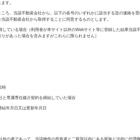
します。
ところ、当該不動産会社から、以下の各号のいずれかに該当する旨の連絡を受
を当該不動産会社から取得することに同意するものとします。
得している場合（利用者が本サイト以外のWebサイト等に登録した結果当該
取りがあった場合を含みますがこれらに限られません）
日時
社と専属専任媒介契約を締結していた場合
び締結年月日又は更新年月日
者以外の者であって、当該物件の所有者と二親等以内にある親族と法的に代理