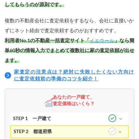
してもらうのが原則です。
複数の不動産会社に査定依頼をするなら、会社に直接いか
ずにネット経由で査定依頼するのがおすすめです。
利用者No.1の不動産一括査定サイト「
」なら簡
イエウール
単60秒の情報入力でまとめて複数社に家の査定依頼が出せ
ます。
家査定の注意点は？絶対に失敗したくない方向け
に査定依頼前の準備のコツを紹介！
あなたの一戸建て、
査定価格はいくら？
STEP 1
一戸建て
STEP 2
都道府県