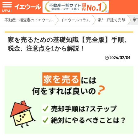
家
不動産一括査定のイエウール
イエウールコラム
家/一戸建て売却
家を売るための基礎知識【完全版】手順、
税金、注意点を1から解説！
2026/02/04