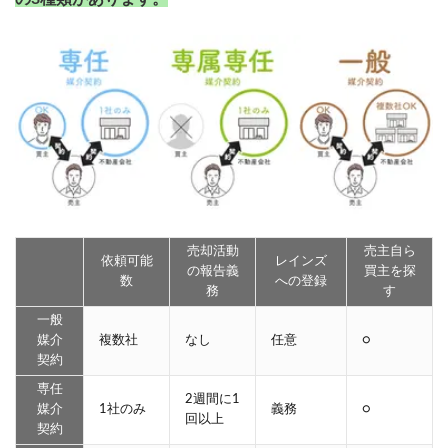
売却活動
売主自ら
依頼可能
レインズ
の報告義
買主を探
数
への登録
務
す
一般
媒介
複数社
なし
任意
○
契約
専任
2週間に1
媒介
1社のみ
義務
○
回以上
契約