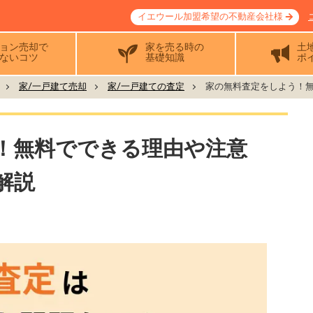
イエウール加盟希望の不動産会社様
ョン売却で
家を売る時の
土
ないコツ
基礎知識
ポ
家/一戸建て売却
家/一戸建ての査定
家の無料査定をしよう！無料
！無料でできる理由や注意
解説