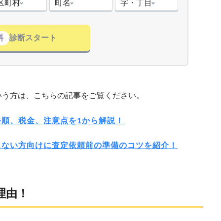
区町村
町名
字・丁目
料
診断スタート
いう方は、こちらの記事をご覧ください。
順、税金、注意点を1から解説！
くない方向けに査定依頼前の準備のコツを紹介！
理由！