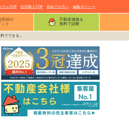
コラムTOP
住宅購入TOP
初めての方へ
編集ポリシー
地売却の
不動産価格を
イント
無料で診断
でできる...