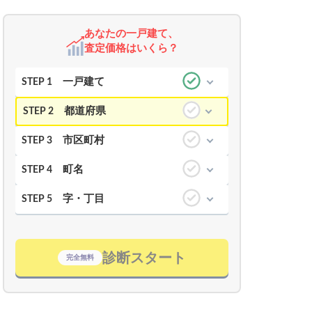
あなたの一戸建て、
査定価格はいくら？
一戸建て
STEP 1
都道府県
STEP 2
市区町村
STEP 3
町名
STEP 4
字・丁目
STEP 5
診断スタート
完全無料