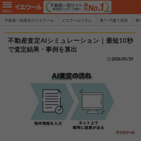
不動産一括査定のイエウール
イエウールコラム
家/一戸建て売却
家
不動産査定AIシミュレーション｜最短10秒
で査定結果・事例を算出
2026/01/29