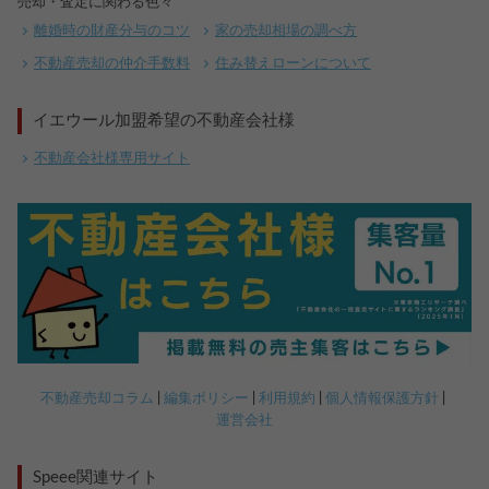
売却・査定に関わる色々
離婚時の財産分与のコツ
家の売却相場の調べ方
不動産売却の仲介手数料
住み替えローンについて
イエウール加盟希望の不動産会社様
不動産会社様専用サイト
不動産売却コラム
編集ポリシー
利用規約
個人情報保護方針
運営会社
Speee関連サイト