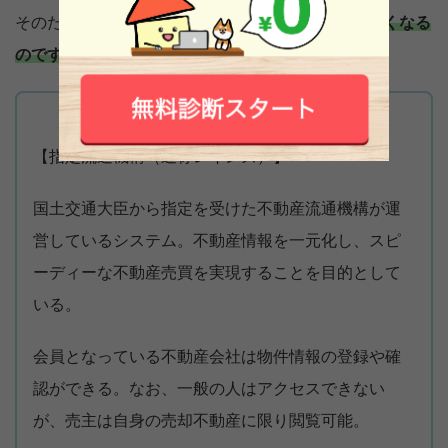
そのため、
購入希望者側の業者が物件を見つけやすくなる
のです。
【指定流通機構（通称レインズ）】
国土交通大臣から指定を受けた不動産流通機構が運
営しているシステム。不動産情報を一元化し、スピ
ーディーな不動産売買を実現することを目的として
いる。
会員となっている不動産会社は物件情報の登録や確
認ができる。なお、一般の人はアクセスできない
が、売主は自身の売却不動産に限り閲覧可能。