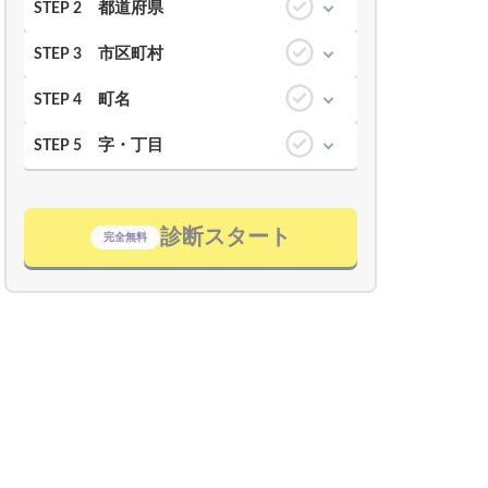
都道府県
STEP 2
市区町村
STEP 3
町名
STEP 4
字・丁目
STEP 5
診断スタート
完全無料