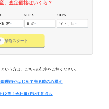
産、査定価格はいくら？
3
STEP 4
STEP 5
区町村
町名
字・丁目
料
診断スタート
」という方は、こちらの記事をご覧ください。
売却理由やはじめて売る時の心構え
社12選！会社選びや注意点も