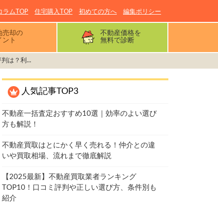
コラムTOP
住宅購入TOP
初めての方へ
編集ポリシー
地売却の
不動産価格を
イント
無料で診断
は？利...
人気記事TOP3
不動産一括査定おすすめ10選｜効率のよい選び
方も解説！
不動産買取はとにかく早く売れる！仲介との違
いや買取相場、流れまで徹底解説
【2025最新】不動産買取業者ランキング
TOP10！口コミ評判や正しい選び方、条件別も
紹介