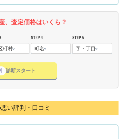
産、査定価格はいくら？
3
STEP 4
STEP 5
区町村
町名
字・丁目
料
診断スタート
の悪い評判・口コミ