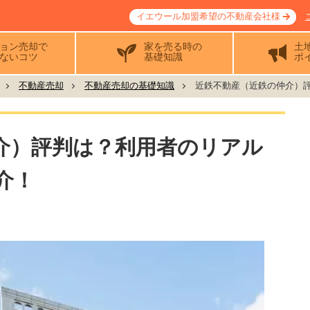
イエウール加盟希望の不動産会社様
ョン売却で
家を売る時の
土
ないコツ
基礎知識
ポ
不動産売却
不動産売却の基礎知識
近鉄不動産（近鉄の仲介）評判
介）評判は？利用者のリアル
介！