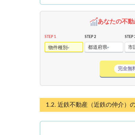
あなたの不動
STEP 1
STEP 2
STEP 
都道府県
市
物件種別
完全無
近鉄不動産（近鉄の仲介）