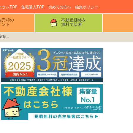
コラムTOP
住宅購入TOP
初めての方へ
編集ポリシー
地売却の
不動産価格を
イント
無料で診断
...