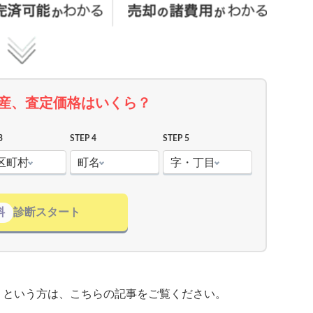
産、査定価格はいくら？
3
STEP 4
STEP 5
区町村
町名
字・丁目
料
診断スタート
」という方は、こちらの記事をご覧ください。