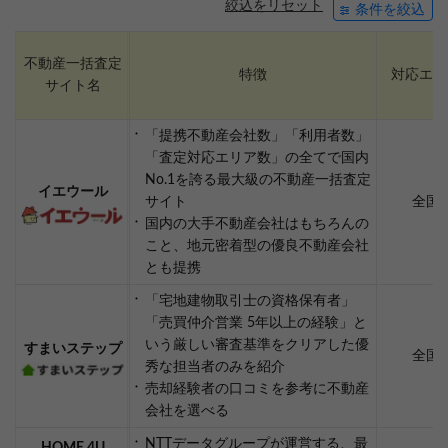
絞込をリセット
条件を絞込
不動産一括査定
特徴
対応エリ
サイト名
「提携不動産会社数」「利用者数」
「査定対応エリア数」の全てで国内
No.1を誇る最大級の不動産一括査定
イエウール
サイト
全国
国内の大手不動産会社はもちろんの
こと、地元密着型の優良不動産会社
とも提携
「宅地建物取引士の資格保有者」
「売買仲介営業 5年以上の経験」と
いう厳しい審査基準をクリアした優
すまいステップ
全国
秀な担当者のみを紹介
売却経験者の口コミを参考に不動産
会社を選べる
NTTデータグループが運営する、最