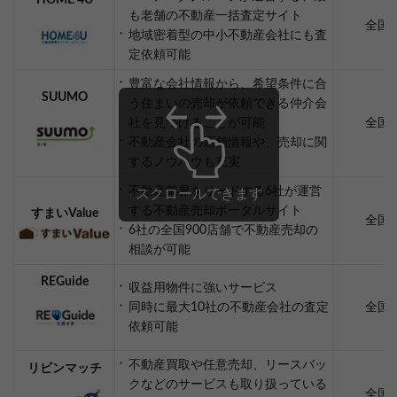
HOME 4U
も老舗の不動産一括査定サイト
全国
地域密着型の中小不動産会社にも査
定依頼可能
豊富な会社情報から、希望条件に合
SUUMO
う住まいの売却が依頼できる仲介会
社を見つけることが可能
全国
不動産会社の店舗情報や、売却に関
するノウハウも充実
不動産業界をリードする6社が運営
する不動産売却ポータルサイト
すまいValue
全国
6社の全国900店舗で不動産売却の
相談が可能
REGuide
収益用物件に強いサービス
同時に最大10社の不動産会社の査定
全国
依頼可能
不動産買取や任意売却、リースバッ
リビンマッチ
クなどのサービスも取り扱っている
全国