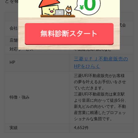
どを確認していきましょう！
項目
詳細
三菱ＵＦＪ不動産販売株式会
会社名
社
店舗数
35店舗
対応サービス
不動産売却/購入など
三菱ＵＦＪ不動産販売の
HP
HPをひらく
三菱UFJ不動産販売がお客様
の夢を叶えるお手伝いをさせ
ていただきます。
三菱UFJ不動産販売は東京駅
特徴・強み
より皇居に向かって徒歩5分、
新丸ビルの向かいです。不動
産営業に精通したプロフェッ
ショナルな集団です。
実績
4,652件