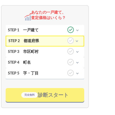
あなたの一戸建て、
査定価格はいくら？
一戸建て
STEP 1
都道府県
STEP 2
市区町村
STEP 3
町名
STEP 4
字・丁目
STEP 5
診断スタート
完全無料