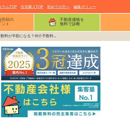
コラムTOP
住宅購入TOP
初めての方へ
編集ポリシー
地売却の
不動産価格を
イント
無料で診断
数料が半額になる？仲介手数料...