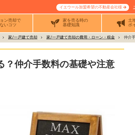
イエウール加盟希望の不動産会社様
ョン売却で
家を売る時の
土
ないコツ
基礎知識
ポ
家/一戸建て売却
家/一戸建て売却の費用・ローン・税金
仲介手
る？仲介手数料の基礎や注意