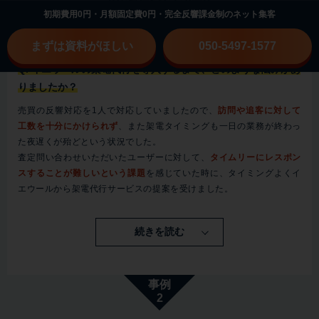
初期費用0円・月額固定費0円・完全反響課金制のネット集客
エリア：山形県
規模：営業一人で売買対応
成果：訪問率・媒介件数ともに3倍増加
まずは資料がほしい
050-5497-1577
Q. イエウールの架電代行を導入するまで、どのような悩みがあ
りましたか？
売買の反響対応を1人で対応していましたので、
訪問や追客に対して
工数を十分にかけられず
、また架電タイミングも一日の業務が終わっ
た夜遅くが殆どという状況でした。
査定問い合わせいただいたユーザーに対して、
タイムリーにレスポン
スすることが難しいという課題
を感じていた時に、タイミングよくイ
エウールから架電代行サービスの提案を受けました。