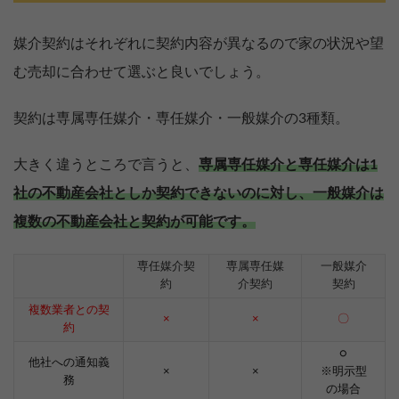
媒介契約はそれぞれに契約内容が異なるので家の状況や望
む売却に合わせて選ぶと良いでしょう。
契約は専属専任媒介・専任媒介・一般媒介の3種類。
大きく違うところで言うと、
専属専任媒介と専任媒介は1
社の不動産会社としか契約できないのに対し、一般媒介は
複数の不動産会社と契約が可能です。
専任媒介契
専属専任媒
一般媒介
約
介契約
契約
複数業者との契
×
×
〇
約
○
他社への通知義
×
×
※明示型
務
の場合