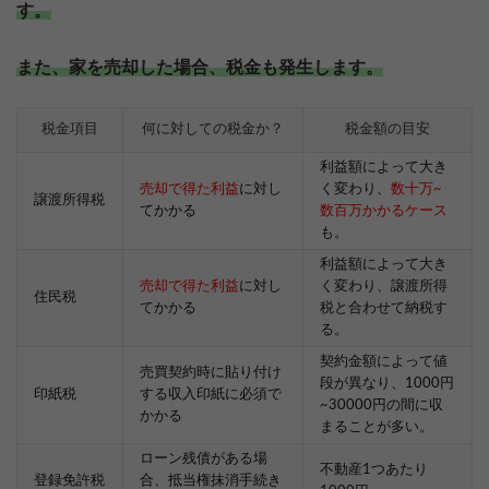
す。
また、家を売却した場合、税金も発生します。
税金項目
何に対しての税金か？
税金額の目安
利益額によって大き
売却で得た利益
に対し
く変わり、
数十万~
譲渡所得税
てかかる
数百万かかるケース
も。
利益額によって大き
売却で得た利益
に対し
く変わり、譲渡所得
住民税
てかかる
税と合わせて納税す
る。
契約金額によって値
売買契約時に貼り付け
段が異なり、1000円
印紙税
する収入印紙に必須で
~30000円の間に収
かかる
まることが多い。
ローン残債がある場
不動産1つあたり
登録免許税
合、抵当権抹消手続き