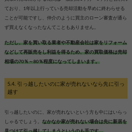
ており、1年以上行っている売却活動を早めに終わらせる
ことが可能ですし、仲介のように買主のローン審査が通ら
ず買えなくなったなんてこともありません。
ただし、家を買い取る業者や不動産会社は家をリフォーム
などして再販売をし利益を得るため、家の買取価格は売却
相場の70％～80％程度になってしまいます。
引っ越したいのに家が売れないなら先に引っ
越す
引っ越したいのに、家が売れないという方も中にはいらっ
売却を
まず価格を
しゃるでしょう。
なかなか家が売れない場合は先に新居を
決めている
知りたい
見つけて引っ越してしまうというのも手です。