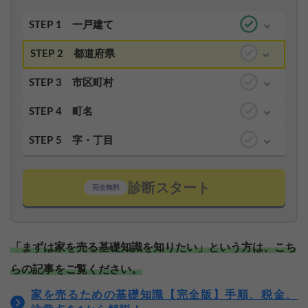
STEP 1
一戸建て
STEP 2
都道府県
STEP 3
市区町村
STEP 4
町名
STEP 5
字・丁目
診断スタート
完全無料
「まずは家を売る基礎知識を知りたい」という方は、こち
らの記事をご覧ください。
家を売るための基礎知識【完全版】手順、税金、