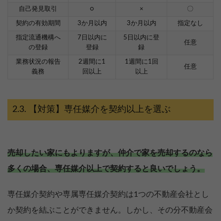
自己発見取引
○
×
〇
契約の有効期間
3か月以内
3か月以内
指定なし
指定流通機構へ
7日以内に
5日以内に登
任意
の登録
登録
録
業務状況の報告
2週間に1
1週間に1回
任意
義務
回以上
以上
【対策】専任媒介を契約以上を選ぶ
売却したい家にもよりますが、仲介で家を売却するのなら
多くの場合、専任媒介以上で契約すると良いでしょう。
専任媒介契約や専属専任媒介契約は1つの不動産会社とし
か契約を結ぶことができません。しかし、その分不動産会