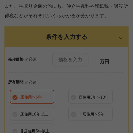
また、手取り金額の他にも、仲介手数料や印紙税・譲渡所
得税などがそれぞれいくらかかるか分かります。
条件を入力する
売却価格
※必須
万円
所有期間
※必須
居住用
〜5年
居住用
5年〜10年
【完全無料】うちの価格いくら？
居住用
10年以上
非居住用
〜5年
無料診断スタート
非居住用
5年以上