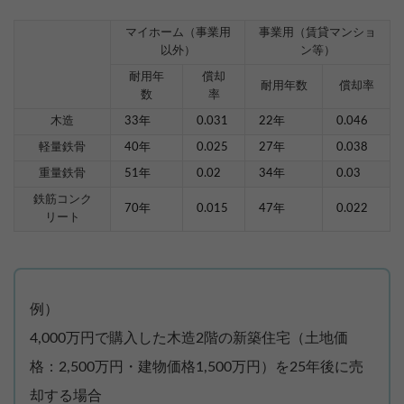
マイホーム（事業用
事業用（賃貸マンショ
以外）
ン等）
耐用年
償却
耐用年数
償却率
数
率
木造
33年
0.031
22年
0.046
軽量鉄骨
40年
0.025
27年
0.038
重量鉄骨
51年
0.02
34年
0.03
鉄筋コンク
70年
0.015
47年
0.022
リート
例）
4,000万円で購入した木造2階の新築住宅（土地価
格：2,500万円・建物価格1,500万円）を25年後に売
却する場合