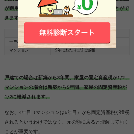
が適用され、家屋にかかる固定資産税を軽減することがで
きます。
建物の種類
固定資産税の減額
一戸建て
3年にわたり1/2に減額
マンション
5年にわたり1/2に減額
戸建ての場合は新築から3年間、家屋の固定資産税が1/2、
マンションの場合は新築から5年間、家屋の固定資産税が
1/2に軽減されます。
なお、4年目（マンションは6年目）から固定資産税が増税
されるというわけではなく、元の額に戻ると理解しておく
ことが重要です。