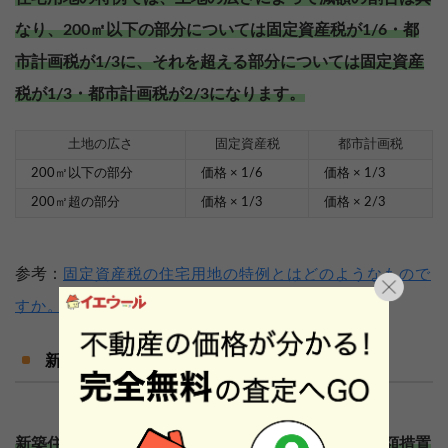
なり、200㎡以下の部分については固定資産税が1/6・都
市計画税が1/3に、それを超える部分については固定資産
税が1/3・都市計画税が2/3になります。
土地の広さ
固定資産税
都市計画税
200㎡以下の部分
価格 × 1/6
価格 × 1/3
200㎡超の部分
価格 × 1/3
価格 × 2/3
参考：
固定資産税の住宅用地の特例とはどのようなもので
すか。金沢市
新築住宅に係る税額の減額措置
新築住宅を建てることで、新築住宅に係る税額の減額措置