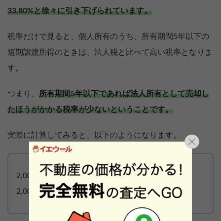
33.80%と徐々に引き下げられています。
税率だけで見ると、個人所有のうち、所有期間5年以下の
短期譲渡所得のときは、法人税と比べて高い税率となりま
す。
つまり、
所有期間5年以下であれば法人所有として売却し
たほうがかかる税率が少ないということです。
実際に計算してみると、以下のようになります。
2,000万円の利益が出た場合：
2,000* 33.59% ＝ 671.8万円（譲渡所得税）