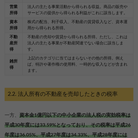
営業
法人の主たる事業活動から得られる収益。商品の販売や
所得
サービスの提供から得られる利益がこれに該当します。
資本
株式の配当、利子収入、不動産の賃貸収入など、資本運
所得
用から得られる所得。
不動
不動産の売却や賃貸から得られる所得。ただし、これは
産所
法人の主たる事業が不動産関連でない場合に該当しま
得
す。
上記のカテゴリに当てはまらないその他の所得。例え
雑所
ば、特許や著作権の使用料、一時的な収入などが含まれ
得
ます。
法人所有の不動産を売却したときの税率
一方、
資本金1億円以下の中小企業の法人税の実効税率は
平成30年度には33.59%となっており、その税率は平成26
年度は36.05%、平成27年度は34.33%、平成28年度には