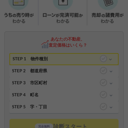
あなたの不動産、
査定価格はいくら？
STEP 1
物件種別
STEP 2
都道府県
STEP 3
市区町村
STEP 4
町名
STEP 5
字・丁目
診断スタート
完全無料