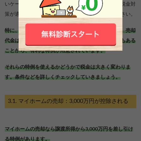
いケースがありますので、ご自身の不動産ではどの税金対
策が適用できるかしっかりご確認の上利用してください。
特に、マイホーム（居住用不動産）を売却する場合、売却
代金は買い替えやその後の生活などで必要な資金でもある
ことから、有利な特例が用意されています。
それらの特例を使えるかどうかで税金は大きく変わりま
す。条件などを詳しくチェックしていきましょう。
マイホームの売却：3,000万円が控除される
マイホームの売却なら譲渡所得から3,000万円を差し引け
る特例があります。