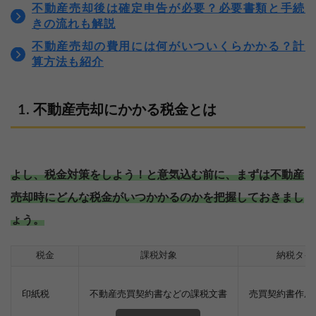
不動産売却後は確定申告が必要？必要書類と手続
きの流れも解説
不動産売却の費用には何がいついくらかかる？計
算方法も紹介
不動産売却にかかる税金とは
よし、税金対策をしよう！と意気込む前に、まずは不動産
売却時にどんな税金がいつかかるのかを把握しておきまし
ょう。
税金
課税対象
納税タイ
印紙税
不動産売買契約書などの課税文書
売買契約書作成