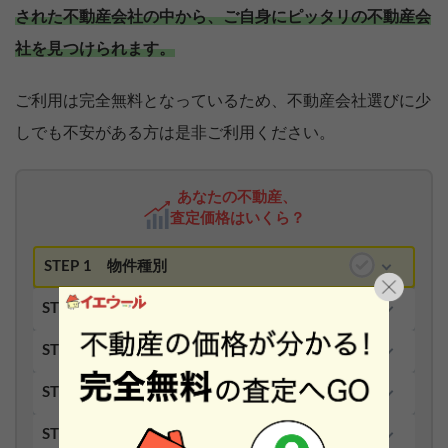
された不動産会社の中から、ご自身にピッタリの不動産会
社を見つけられます。
ご利用は完全無料となっているため、不動産会社選びに少
しでも不安がある方は是非ご利用ください。
あなたの不動産、
査定価格はいくら？
STEP 1
物件種別
STEP 2
都道府県
STEP 3
市区町村
STEP 4
町名
STEP 5
字・丁目