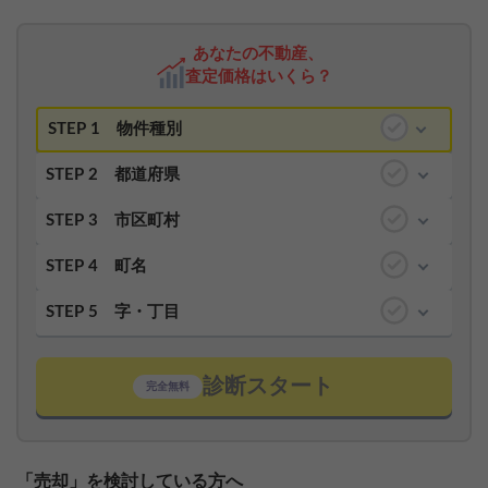
あなたの不動産、
査定価格はいくら？
STEP 1
物件種別
STEP 2
都道府県
STEP 3
市区町村
STEP 4
町名
STEP 5
字・丁目
診断スタート
完全無料
「売却」を検討している方へ