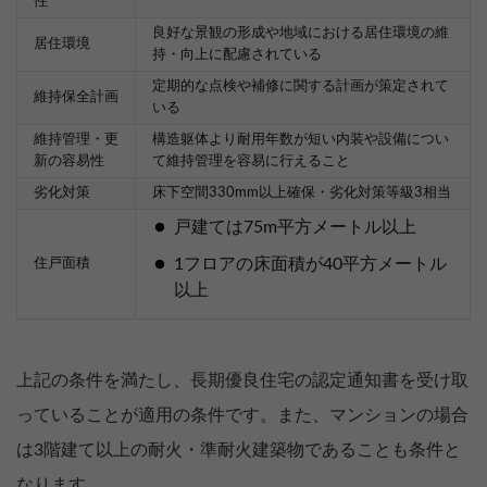
性
良好な景観の形成や地域における居住環境の維
居住環境
持・向上に配慮されている
定期的な点検や補修に関する計画が策定されて
維持保全計画
いる
維持管理・更
構造躯体より耐用年数が短い内装や設備につい
新の容易性
て維持管理を容易に行えること
劣化対策
床下空間330mm以上確保・劣化対策等級3相当
戸建ては75m平方メートル以上
1フロアの床面積が40平方メートル
住戸面積
以上
上記の条件を満たし、長期優良住宅の認定通知書を受け取
っていることが適用の条件です。また、マンションの場合
は3階建て以上の耐火・準耐火建築物であることも条件と
なります。