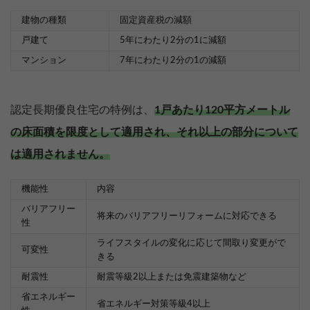
建物の種類
固定資産税の減額
戸建て
5年にわたり2分の1に減額
マンション
7年にわたり2分の1の減額
認定長期優良住宅の特例は、
1戸あたり120平方メートル
の床面積を限度として適用され、それ以上の部分について
は適用されません。
機能性
内容
バリアフリー
将来のバリアフリーリフォームに対応できる
性
ライフスタイルの変化に応じて間取り変更がで
可変性
きる
耐震性
耐震等級2以上または免震建築物など
省エネルギー
省エネルギー対策等級4以上