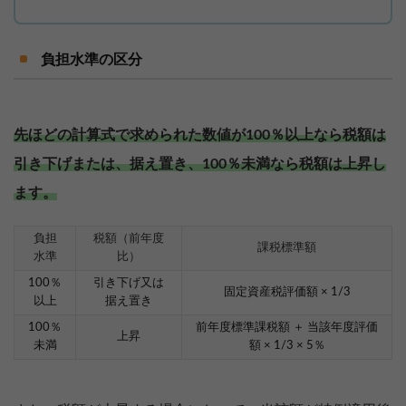
負担水準の区分
先ほどの計算式で求められた数値が100％以上なら税額は
引き下げまたは、据え置き、100％未満なら税額は上昇し
ます。
負担
税額（前年度
課税標準額
水準
比）
100％
引き下げ又は
固定資産税評価額 × 1/3
以上
据え置き
100％
前年度標準課税額 ＋ 当該年度評価
上昇
未満
額 × 1/3 × 5％