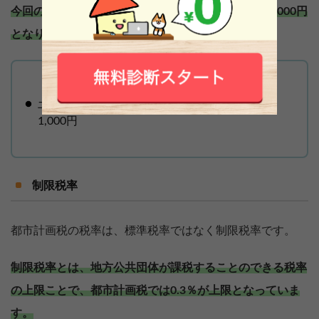
今回の条件の場合、土地にかかる都市計画税は2万1,000円
となります。
土地の都市計画税額：700万円 × 0.3％ ＝ 2万
1,000円
制限税率
都市計画税の税率は、標準税率ではなく制限税率です。
制限税率とは、地方公共団体が課税することのできる税率
の上限ことで、都市計画税では0.3％が上限となっていま
す。