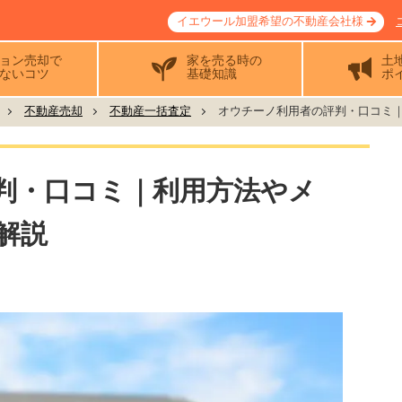
イエウール加盟希望の不動産会社様
ョン売却で
家を売る時の
土
ないコツ
基礎知識
ポ
不動産売却
不動産一括査定
オウチーノ利用者の評判・口コミ｜利
判・口コミ｜利用方法やメ
解説