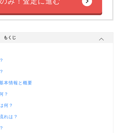
のみ！査定に進む
もくじ
？
？
基本情報と概要
何？
は何？
流れは？
？