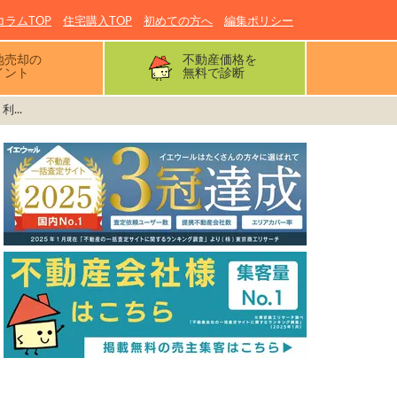
コラムTOP
住宅購入TOP
初めての方へ
編集ポリシー
地売却の
不動産価格を
イント
無料で診断
...