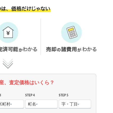
産、査定価格はいくら？
3
STEP 4
STEP 5
区町村
町名
字・丁目