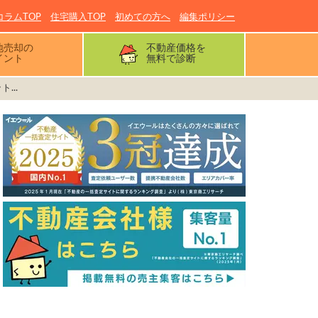
コラムTOP
住宅購入TOP
初めての方へ
編集ポリシー
地売却の
不動産価格を
イント
無料で診断
...