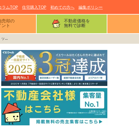
コラムTOP
住宅購入TOP
初めての方へ
編集ポリシー
地売却の
不動産価格を
イント
無料で診断
...