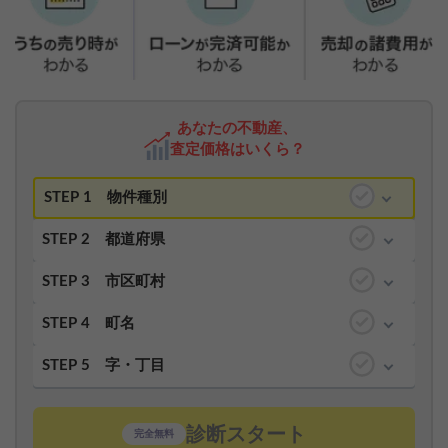
あなたの不動産、
査定価格はいくら？
STEP 1
物件種別
STEP 2
都道府県
STEP 3
市区町村
STEP 4
町名
STEP 5
字・丁目
診断スタート
完全無料