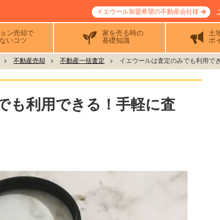
イエウール加盟希望の不動産会社様
ョン売却で
家を売る時の
土
ないコツ
基礎知識
ポ
不動産売却
不動産一括査定
イエウールは査定のみでも利用できる
でも利用できる！手軽に査