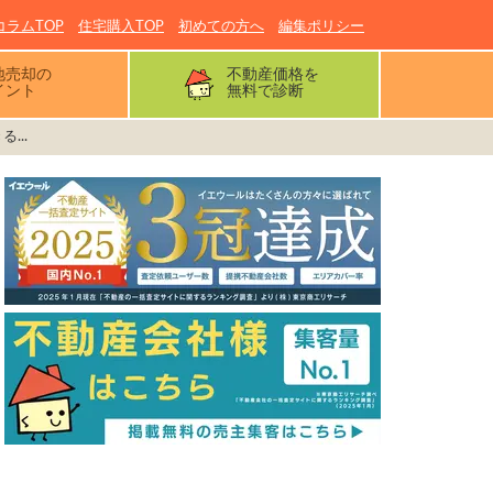
コラムTOP
住宅購入TOP
初めての方へ
編集ポリシー
地売却の
不動産価格を
イント
無料で診断
...