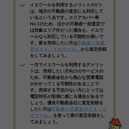
イエウールを利用するメリットの1つ
は、地方の不動産の査定にも対応して
いるという点です。エリアカバー率
No.1のため、ほかの不動産一括査定で
は対象エリア外だった場合も、イエウ
ールなら対応している可能性が高いで
す。家を売却したい方は
不動産一括査
定サイト「イエウール」
から査定依頼
をしてみましょう。
一方でイエウールを利用するデメリッ
トは、売却したい方向けのサービスの
ため、不動産会社から熱心な営業電話
がかかってくる可能性があることで
す。売却する予定のない方にとっては
電話対応が面倒に感じる場合があるで
しょう。優良不動産会社に査定依頼を
【完全無料】うちの価格いくら？
したい方は
不動産一括査定サイト「イ
エウール」
を使って家の査定依頼をし
無料診断スタート
てみましょう。