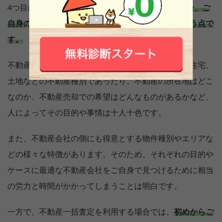
4つ目のメリットが、
不動産一括査定を利用する場合、ご
自身の目的に合った不動産会社を見つけやすいという点で
す。
不動産を売却する場合には、マンションや一戸建て住宅、
土地などの不動産種別であったり、不動産の所在地はどこ
なのか、不動産売却での希望はどんなものがあるかなど、
人によってその目的や事情は十人十色です。
また、不動産会社の側にも得意とする物件種別やエリアな
どの様々な特徴があります。そのため、それぞれの目的や
ケースに最適な不動産会社をご自身で見つけるために相当
の労力と時間がかかってしまうことは明白です。
一方で、不動産一括査定を利用する場合では、
初めからご