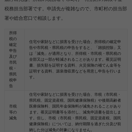
税務担当部署です。申請先が複雑なので、市町村の担当部
署や総合窓口で相談します。
所得
税の
住宅や家財などに損害を受けた場合、所得税の確定申
確定
告や市民税・県民税の申告をすると、「雑損控除」又
申告
は「減免」が適用となり、所得税・市民税・県民税の
及び
全部又は一部が軽減されることがあります。罹災証明
市民
書、損失額を証明する資料、火災保険の補てん金等を
税・
証明する資料、源泉徴収票などを用意し申告を行いま
県民
す。
税申
告
住宅や家財などに損害を受けた場合、市税（市民税・
県民税、固定資産税、国民健康保険税）や後期高齢者
市税
医療保険料、国民年金保険料が減免されることがあり
等の
ます。罹災証明書等を添付し、減免申請書を提出しま
減免
す。但し、市税（市民税・県民税、固定資産税、国民
健康保険税）については、納付期限を過ぎた分及び前
納した分は減免の対象になりません。