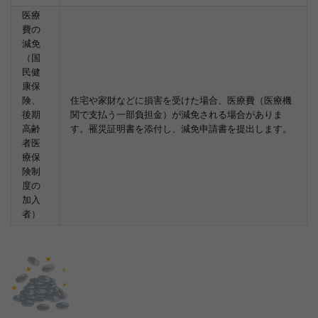
医療
費の
減免
（国
民健
康保
険、
住宅や家財などに損害を受けた場合、医療費（医療機
後期
関で支払う一部負担金）が減免される場合がありま
高齢
す。罹災証明書を添付し、減免申請書を提出します。
者医
療保
険制
度の
加入
者）