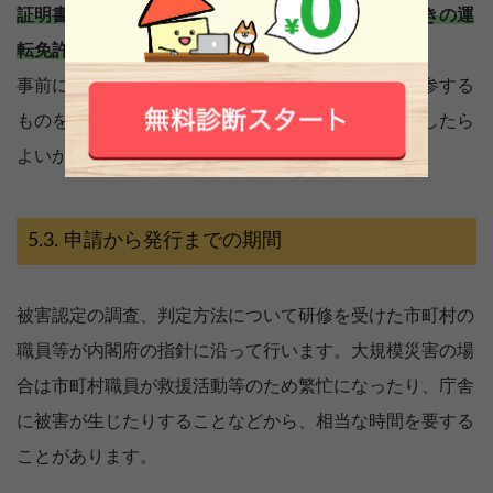
証明書の受領には印鑑、本人確認ができる顔写真付きの運
転免許証等、現場写真が必要です。
事前に市町村の担当部署に電話で確認をしてから持参する
ものを準備しましょう。消失している場合は、どうしたら
よいかも相談しておくと安心です。
申請から発行までの期間
被害認定の調査、判定方法について研修を受けた市町村の
職員等が内閣府の指針に沿って行います。大規模災害の場
合は市町村職員が救援活動等のため繁忙になったり、庁舎
に被害が生じたりすることなどから、相当な時間を要する
ことがあります。