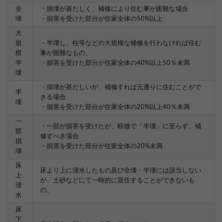
全
・損壊が甚だしく、補修により住む事が困難な場合
壊
・損害を受けた部分が住家全体の50%以上
大
規
・半壊し、柱等などの大規模な補修を行わなければ住む
模
事が困難なもの。
半
・損害を受けた部分が住家全体の40%以上50％未満
壊
・損壊が甚だしいが、補修すれば元通りに住むことがで
半
きる場合
壊
・損害を受けた部分が住家全体の20%以上40％未満
一
・一部が損害を受けたが、軽微で「半壊」に至らず、補
部
修すべき場合
損
・損害を受けた部分が住家全体の20%未満
壊
床
床より上に浸水したもの及び全壊・半壊には該当しない
上
が、土砂などにて一時的に居住することができないも
浸
の。
水
床
下