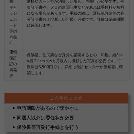
書、
通帳やカード等が消失した場合、再発行が必要です。罹
キャ
災証明書や、火災の新聞記事などがあれば手数料が無料
ッシ
になる場合があります。手続の際は、運転免許証等の身
ュカ
分証明書および新しい印鑑が必要です。詳細は金融機関
ード
に確認します。
等の
再発
行
運転
保険証、住民票など身分を証明するもの、印鑑、縦3㎝
免許
×横 2.4cm の6カ月以内に撮影した写真が必要です。手
証の
数料は3,500円です。詳細は免許センターか警察署に確
再発
認します。
行
申請期限があるので速やかに
同居人以外は委任状が必要
保険書等再発行手続きを行う