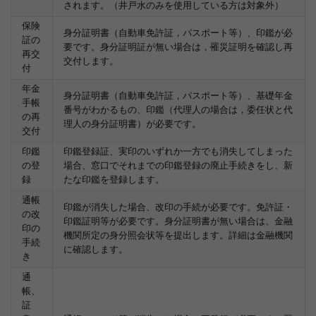
されます。（井戸水のみを使用している方は対象外）
保険
身分証明書（自動車免許証，パスポート等）、印鑑が必
証の
要です。身分証明証が無い場合は，罹災証明を確認し再
再交
交付します。
付
年金
身分証明書（自動車免許証，パスポート等）、基礎年金
手帳
番号がわかるもの、印鑑（代理人の場合は，委任状と代
の再
理人の身分証明書）が必要です。
交付
印鑑
印鑑登録証、実印のいずれか一方でも消失してしまった
の登
場合、窓口でそれまでの印鑑登録の廃止手続きをし、新
録
たな印鑑を登録します。
通帳
印鑑が消失した場合、改印の手続が必要です。免許証・
の改
印鑑証明等が必要です。身分証明書が無い場合は、金融
印の
機関所定の身分照会状等を提出します。詳細は金融機関
手続
に確認します。
き
通
帳、
証