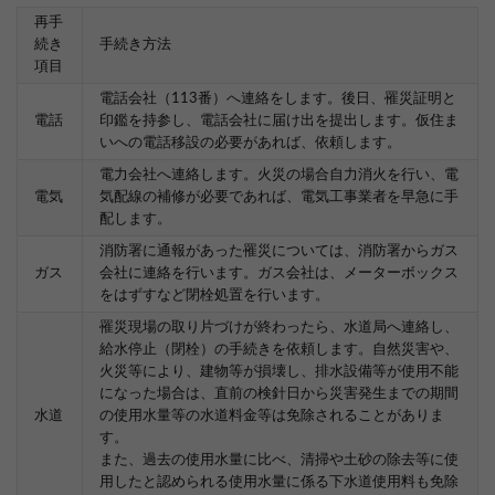
再手
続き
手続き方法
項目
電話会社（113番）へ連絡をします。後日、罹災証明と
電話
印鑑を持参し、電話会社に届け出を提出します。仮住ま
いへの電話移設の必要があれば、依頼します。
電力会社へ連絡します。火災の場合自力消火を行い、電
電気
気配線の補修が必要であれば、電気工事業者を早急に手
配します。
消防署に通報があった罹災については、消防署からガス
ガス
会社に連絡を行います。ガス会社は、メーターボックス
をはずすなど閉栓処置を行います。
罹災現場の取り片づけが終わったら、水道局へ連絡し、
給水停止（閉栓）の手続きを依頼します。自然災害や、
火災等により、建物等が損壊し、排水設備等が使用不能
になった場合は、直前の検針日から災害発生までの期間
水道
の使用水量等の水道料金等は免除されることがありま
す。
また、過去の使用水量に比べ、清掃や土砂の除去等に使
用したと認められる使用水量に係る下水道使用料も免除