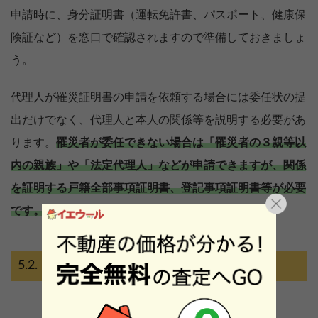
申請時に、身分証明書（運転免許書、パスポート、健康保
険証など）を窓口で確認されますので準備しておきましょ
う。
代理人が罹災証明書の申請を依頼する場合には委任状の提
出だけでなく、代理人と本人の関係等を説明する必要があ
ります。
罹災者が委任できない場合は「罹災者の３親等以
内の親族」や「法定代理人」などが申請できますが、関係
を証明する戸籍全部事項証明書、登記事項証明書等が必要
です。
申請に持参するもの