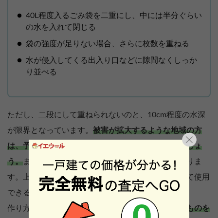
40L程度入るごみ袋を二重にし、中には半分ぐらい
の水を入れて閉じる
袋の強度が足りない場合、さらに枚数を重ねる
水が侵入してくる出入り口などに隙間なくしっか
り並べる
ただし、二段にして重ねられないのと、10cm程度の水深
が限界となっています。
被害が拡大するような地域の方
は、予めきちんとした土のうを買っておくと良いでしょ
う。
また、段ボールを併用した土のうの作り方もありま
す。上記の土のうを段ボールに入れることで、重ねて使用
できるようになります。
作り方ではごみ袋で紹介しましたが、
もっと丈夫なものを