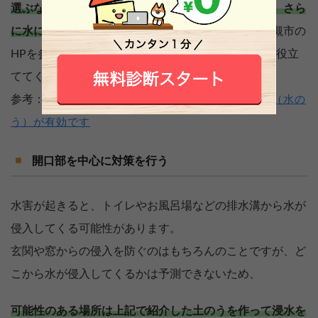
選ぶならポリタンクとレジャーシートを使うことで、さら
に水に強い土のうを作ることができます。
大阪府高槻市の
HPを参考にいたしました。いざというときのために役立
ててください。
参考：
加古川市 自宅などへの浸水対策には土のう（水の
う）が有効です
開口部を中心に対策を行う
水害が起きると、トイレやお風呂場などの排水溝から水が
侵入してくる可能性があります。
玄関や窓からの侵入を防ぐのはもちろんのことですが、ど
こから水が侵入してくるかは予測できないため、
可能性のある場所は上記で紹介した土のうを作って浸水を