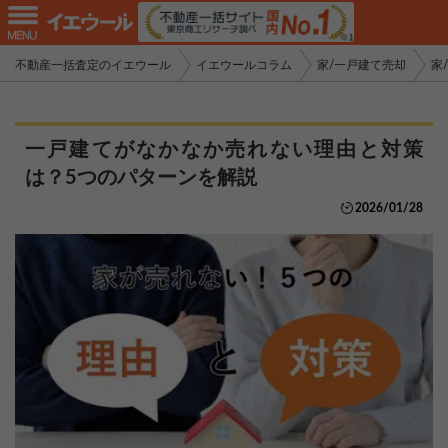
不動産一括査定のイエウール
イエウールコラム
家/一戸建て売却
家
一戸建てがなかなか売れない理由と対策
は？5つのパターンを解説
2026/01/28