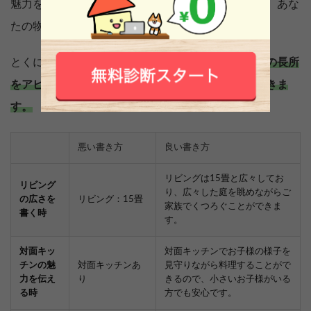
魅力を最大限アピールできるように売り出すことで、あな
たの物件に興味を持つ人の数も増えるはずです。
とくに、
家の持ち主であるあなたしか知らない物件の長所
をアピールすれば、他の物件と差別化することができま
す。
悪い書き方
良い書き方
リビングは15畳と広々してお
リビング
り、広々した庭を眺めながらご
の広さを
リビング：15畳
家族でくつろぐことができま
書く時
す。
対面キッ
対面キッチンでお子様の様子を
チンの魅
対面キッチンあ
見守りながら料理することがで
力を伝え
り
きるので、小さいお子様がいる
る時
方でも安心です。