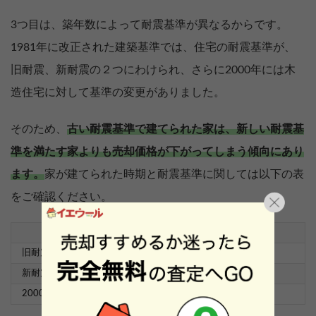
3つ目は、築年数によって耐震基準が異なるからです。
1981年に改正された建築基準では、住宅の耐震基準が、
旧耐震、新耐震の２つにわけられ、さらに2000年には木
造住宅に対して基準の変更がありました。
そのため、
古い耐震基準で建てられた家は、新しい耐震基
準を満たす家よりも売却価格が下がってしまう傾向にあり
ます。
家が建てられた時期と耐震基準に関しては以下の表
をご確認ください。
耐震基準
建てられた年月日
旧耐震基準（旧耐震）
1981年5月31日以前
新耐震基準（新耐震）
1981年6月1日以降
2000年基準
2000年6月1日以降