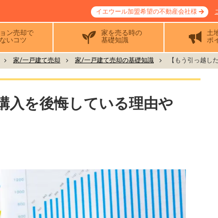
イエウール加盟希望の不動産会社様
ョン売却で
家を売る時の
土
ないコツ
基礎知識
ポ
家/一戸建て売却
家/一戸建て売却の基礎知識
【もう引っ越した
購入を後悔している理由や