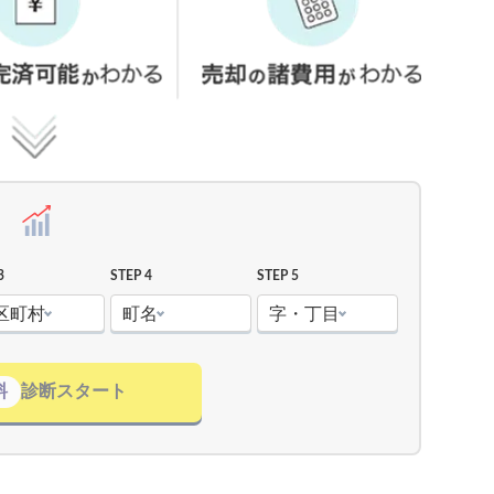
3
STEP 4
STEP 5
区町村
町名
字・丁目
料
診断スタート