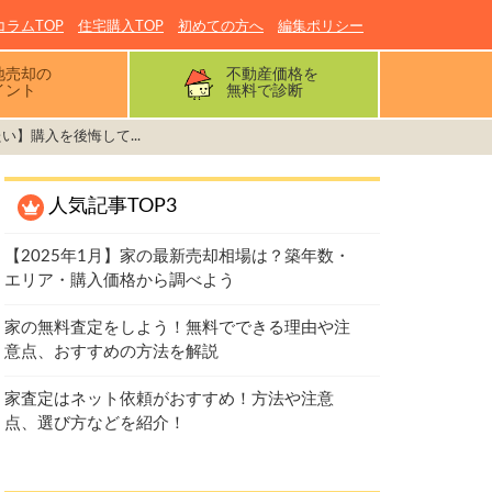
コラムTOP
住宅購入TOP
初めての方へ
編集ポリシー
地売却の
不動産価格を
イント
無料で診断
い】購入を後悔して...
人気記事TOP3
【2025年1月】家の最新売却相場は？築年数・
エリア・購入価格から調べよう
家の無料査定をしよう！無料でできる理由や注
意点、おすすめの方法を解説
家査定はネット依頼がおすすめ！方法や注意
点、選び方などを紹介！