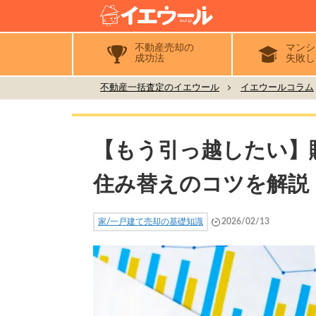
不動産売却の
マンシ
成功法
失敗し
不動産一括査定のイエウール
イエウールコラム
【もう引っ越したい】
住み替えのコツを解説
家/一戸建て売却の基礎知識
2026/02/13