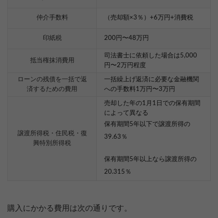
仲介手数料
（売却額×3％）+6万円+消費税
印紙税
200円〜48万円
司法書士に依頼した場合は5,000
抵当権抹消費用
円〜2万円程度
ローンの残債を一括で返
一括繰上げ返済に必要な金融機関
済するための費用
への手数料1万円〜3万円
売却した年の1月1日での保有期間
によって異なる
保有期間5年以下で譲渡所得の
譲渡所得税・住民税・復
39.63％
興特別所得税
保有期間5年以上なら譲渡所得の
20.315％
購入にかかる費用は次の通りです。