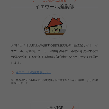
この記事の編集者
イエウール編集部
月間３万３千人以上が利用する国内最大級の一括査定サイト「イ
エウール」が運営。ユーザーの声を参考に、不動産を売却する方
の悩みや知りたいに答える情報を初心者にも分かりやすくお届け
します。
イエウールの編集ポリシー
※1 2024年3月「不動産の一括査定サイトに関するランキング調査」より(株)東
京商工リサーチ
【完全無料】うちの価格いくら？
無料診断スタート
コラムTOP