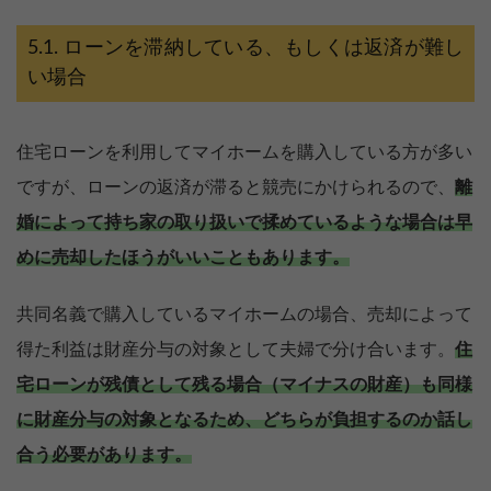
ローンを滞納している、もしくは返済が難し
い場合
住宅ローンを利用してマイホームを購入している方が多い
ですが、ローンの返済が滞ると競売にかけられるので、
離
婚によって持ち家の取り扱いで揉めているような場合は早
めに売却したほうがいいこともあります。
共同名義で購入しているマイホームの場合、売却によって
得た利益は財産分与の対象として夫婦で分け合います。
住
宅ローンが残債として残る場合（マイナスの財産）も同様
家族に知られず価格が分かる
に財産分与の対象となるため、どちらが負担するのか話し
無料診断スタート
合う必要があります。