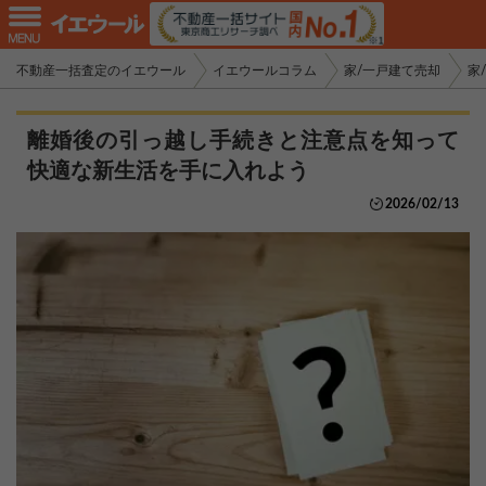
不動産一括査定のイエウール
イエウールコラム
家/一戸建て売却
家
離婚後の引っ越し手続きと注意点を知って
快適な新生活を手に入れよう
2026/02/13