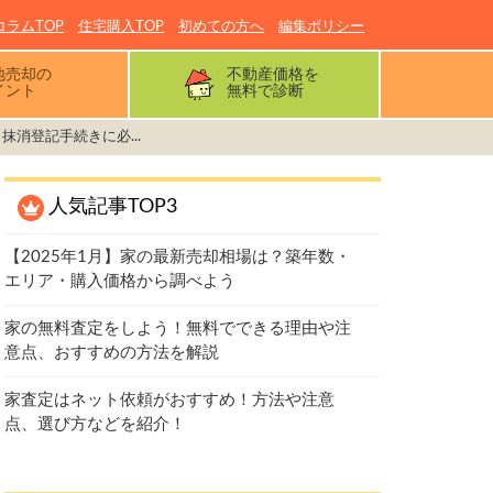
コラムTOP
住宅購入TOP
初めての方へ
編集ポリシー
地売却の
不動産価格を
イント
無料で診断
抹消登記手続きに必...
人気記事TOP3
【2025年1月】家の最新売却相場は？築年数・
エリア・購入価格から調べよう
家の無料査定をしよう！無料でできる理由や注
意点、おすすめの方法を解説
家査定はネット依頼がおすすめ！方法や注意
点、選び方などを紹介！