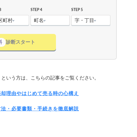
3
STEP 4
STEP 5
区町村
町名
字・丁目
料
診断スタート
」という方は、こちらの記事をご覧ください。
売却理由やはじめて売る時の心構え
方法・必要書類・手続きを徹底解説