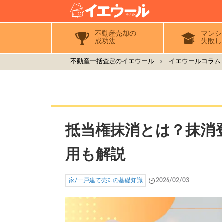
不動産売却の
マンシ
成功法
失敗し
不動産一括査定のイエウール
イエウールコラム
抵当権抹消とは？抹消
用も解説
家/一戸建て売却の基礎知識
2026/02/03