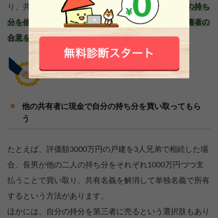
り、共有名義の不動産を売却するのであれば、
自分の持ち
分を他の共有者に買い取ってもらったり、共有持分権者の
合意を得て売却するのが一つの手といえます。
他の共有者に現金で自分の持ち分を買い取ってもら
う
たとえば、評価額3000万円の戸建を3人兄弟で相続した場
合、長男が他の二人の持ち分をそれぞれ1000万円づつ支
払うことで買い取り、共有名義を解消して単独名義で所有
するという方法があります。
ほかには、自分の持分を第三者に売るという選択肢もあり