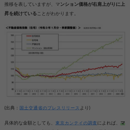
推移を表していますが、マ
ンション価格が右肩上がりに上
昇を続けている
ことがわかります。
(出典：
より)
国土交通省のプレスリリース
具体的な金額としても、
によれば、
マ
東京カンテイの調査