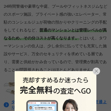
24時間警備や豪華な中庭、プールやフィットネスジムなど
のスポーツ施設、プライベート感の強いエレベーター、常
駐のコンシェルジュが荷物の預かりやクリーニングの手配
をしてくれるなど、
普通のマンションとは管理レベルが異
なるため、その分コストが高くなります。
とはいえ、タワ
ーマンションの住人は、少し余分に払ってでも充実した施
設やサービス、万全のセキュリティを求めている層であ
り、需要と供給がかみ合っているので、管理費が割高であ
ることが問題視されることはほとんどありません。
タワーマンションの管理費はどのくらい？普通よ
りも高い理由も解説