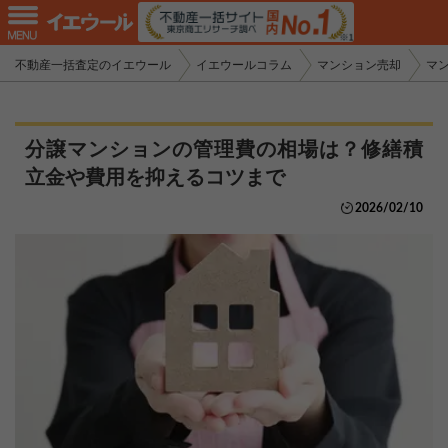
不動産一括査定のイエウール
イエウールコラム
マンション売却
マ
分譲マンションの管理費の相場は？修繕積
立金や費用を抑えるコツまで
2026/02/10