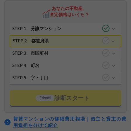
あなたの不動産、
査定価格はいくら？
STEP 1
分譲マンション
STEP 2
都道府県
STEP 3
市区町村
STEP 4
町名
STEP 5
字・丁目
診断スタート
完全無料
賃貸マンションの修繕費用相場｜借主と貸主の費
用負担を分けて紹介