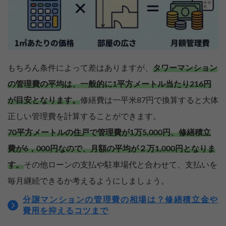
もちろん条件によって差はありますが、
タワーマンション
の管理費の平均は、一般的に1平方メートル当たり216円
が目安となります。
修繕費は一平米87円で換算すると大体
正しい管理費を計算することができます。
70平方メートルの住戸で管理費が1万5,000円、修繕積立
費が6，000円なので、月額の平均が２万1,000円となりま
す。
その他ローンの支払や駐車場代と合わせて、支払いを
毎月継続できるか考えるようにしましょう。
分譲マンションの管理費の相場は？修繕積立金や
費用を抑えるコツまで