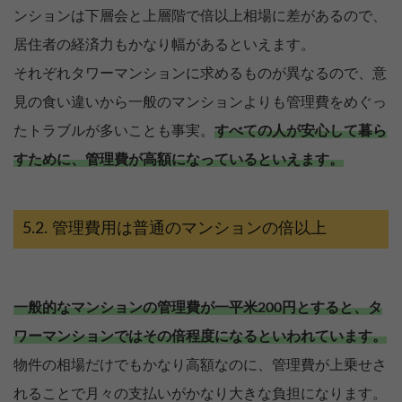
ンションは下層会と上層階で倍以上相場に差があるので、
居住者の経済力もかなり幅があるといえます。
それぞれタワーマンションに求めるものが異なるので、意
見の食い違いから一般のマンションよりも管理費をめぐっ
たトラブルが多いことも事実。
すべての人が安心して暮ら
すために、管理費が高額になっているといえます。
管理費用は普通のマンションの倍以上
一般的なマンションの管理費が一平米200円とすると、タ
ワーマンションではその倍程度になるといわれています。
【完全無料】うちの価格いくら？
物件の相場だけでもかなり高額なのに、管理費が上乗せさ
無料診断スタート
れることで月々の支払いがかなり大きな負担になります。