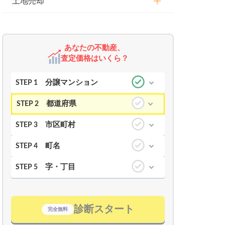
土地売却
あなたの不動産、
査定価格はいくら？
分譲マンション
STEP 1
都道府県
STEP 2
市区町村
STEP 3
町名
STEP 4
字・丁目
STEP 5
診断スタート
完全無料