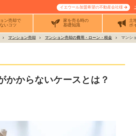
イエウール加盟希望の不動産会社様
ョン売却で
家を売る時の
土
ないコツ
基礎知識
ポ
マンション売却
マンション売却の費用・ローン・税金
マンショ
がかからないケースとは？