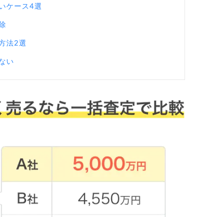
いケース4選
除
方法2選
ない