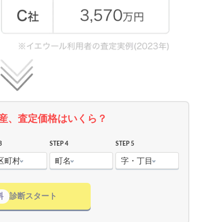
産、査定価格はいくら？
3
STEP 4
STEP 5
区町村
町名
字・丁目
料
診断スタート