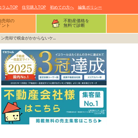
コラムTOP
住宅購入TOP
初めての方へ
編集ポリシー
地売却の
不動産価格を
イント
無料で診断
ン売却で税金がかからないケ...