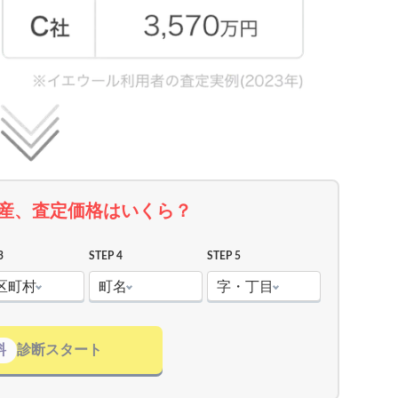
産、査定価格はいくら？
3
STEP 4
STEP 5
区町村
町名
字・丁目
料
診断スタート