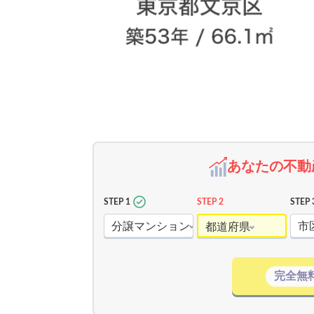
あなたの不動
STEP 1
STEP 2
STEP 
分譲マンション
市
都道府県
完全無