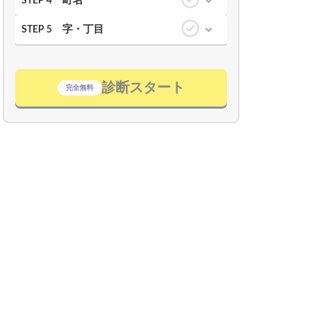
町名
STEP 4
字・丁目
STEP 5
診断スタート
完全無料