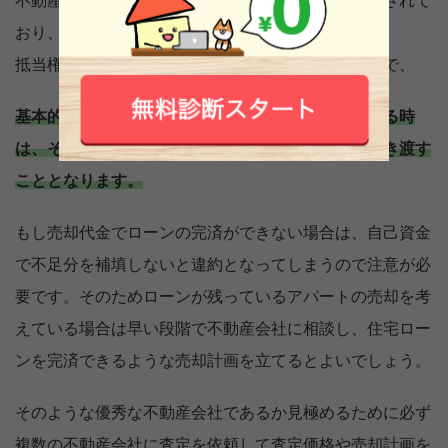
不動産のローンは、その不動産を担保として融資がされて
おり、抵当権と呼ばれる権利があります。
抵当権が残ったままの状態で購入する人はいないので、
基本的にローンが残っている状態の不動産を売買する時
は、その売却代金でローンを完済してから買主に引き渡す
こととなります。
もし売却代金でローンの完済ができない場合は、自己資金
で不足分を補填しないと違約となってしまうので注意が必
要です。そのためローンが残っているアパートの売却を考
えている場合は早い段階で不動産会社に相談し、住宅ロー
ンを完済できるような売却計画を立てるとよいでしょう。
そのような優秀な不動産会社であるか見極めるために必ず
複数の不動産会社に査定を依頼して査定価格や売却計画を