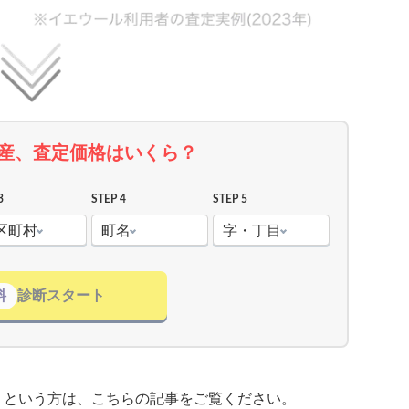
産、査定価格はいくら？
3
STEP 4
STEP 5
区町村
町名
字・丁目
料
診断スタート
」という方は、こちらの記事をご覧ください。