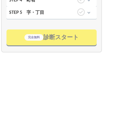
町名
STEP 4
字・丁目
STEP 5
診断スタート
完全無料