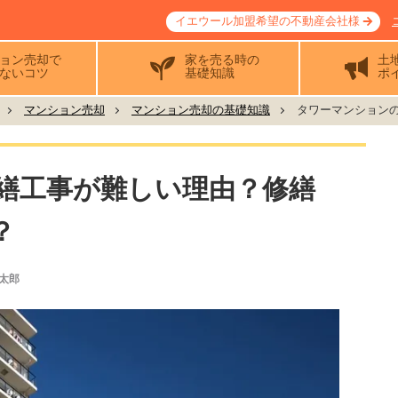
イエウール加盟希望の不動産会社様
ョン売却で
家を売る時の
土
ないコツ
基礎知識
ポ
マンション売却
マンション売却の基礎知識
タワーマンションの
繕工事が難しい理由？修繕
？
太郎