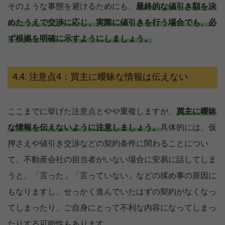
そのような事態を避けるためにも、
最終的な値引き額を決
めたうえで交渉に応じ、実際に値引きを行う場合でも、必
ず根拠を明確に示すようにしましょう。
注意点4：買主に曖昧な情報は伝えない
ここまでに挙げた注意点とやや重複しますが、
買主に曖昧
な情報を伝えないように注意しましょう。
具体的には、仮
押さえや値引き交渉などの契約条件に関わることについ
て、不動産会社の担当者がいない場合に安易に話してしま
うと、「言った」「言っていない」などの揉め事の原因に
もなりますし、せっかく進んでいたはずの契約がなくなっ
売却を
まず価格を
てしまったり、ご自身にとって不利な内容になってしまっ
決めている
知りたい
たりする可能性もあります。