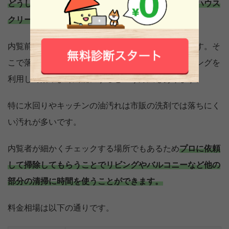
どうしても自分で綺麗にすることができない場合はハウス
クリーニングを利用することも検討しましょう。
内覧前に家中の掃除をするのは手間がかかり大変です。そ
こで落ちにくい汚れがある箇所だけハウスクリーニングを
利用して効率よく綺麗にするという方法もあります。
特に水回りやキッチンの油汚れは市販の洗剤では落ちにく
い汚れが多いです。
内覧者が細かくチェックする場所でもあるため
プロに依頼
して掃除してもらうことでリビングやバルコニーなど他の
部分の清掃に時間を使うことができます。
料金相場は以下の通りです。