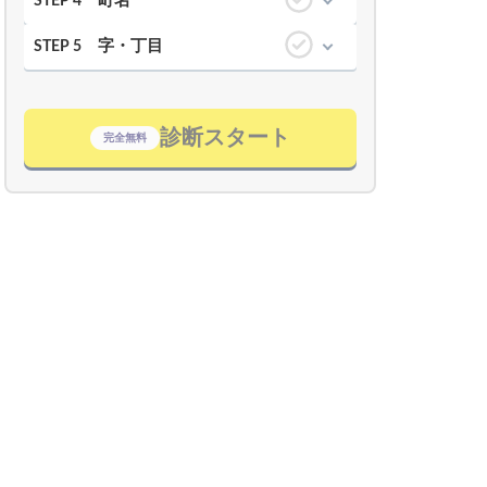
町名
STEP 4
字・丁目
STEP 5
診断スタート
完全無料