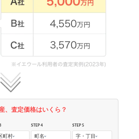
産、査定価格はいくら？
3
STEP 4
STEP 5
区町村
町名
字・丁目