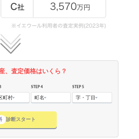
産、査定価格はいくら？
3
STEP 4
STEP 5
区町村
町名
字・丁目
料
診断スタート