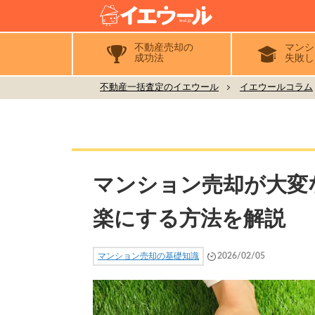
不動産売却の
マンシ
成功法
失敗し
不動産一括査定のイエウール
イエウールコラム
マンション売却が大変
楽にする方法を解説
マンション売却の基礎知識
2026/02/05