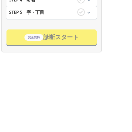
町名
STEP 4
字・丁目
STEP 5
診断スタート
完全無料