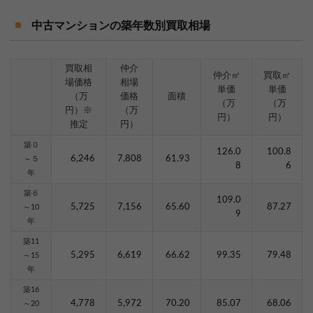
中古マンションの築年数別買取相場
買取相
仲介
仲介㎡
買取㎡
場価格
相場
単価
単価
（万
価格
面積
（万
（万
円）※
（万
円）
円）
推定
円）
築０
126.0
100.8
6,246
7,808
61.93
～５
8
6
年
築６
109.0
5,725
7,156
65.60
87.27
～10
9
年
築11
5,295
6,619
66.62
99.35
79.48
～15
年
築16
4,778
5,972
70.20
85.07
68.06
～20