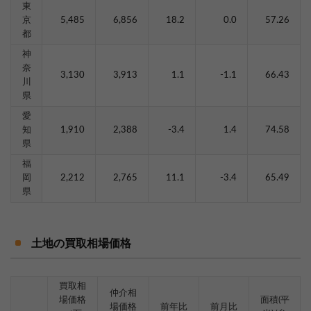
東
京
5,485
6,856
18.2
0.0
57.26
都
神
奈
3,130
3,913
1.1
-1.1
66.43
川
県
愛
知
1,910
2,388
-3.4
1.4
74.58
県
福
岡
2,212
2,765
11.1
-3.4
65.49
県
土地の買取相場価格
買取相
仲介相
場価格
面積(平
場価格
前年比
前月比