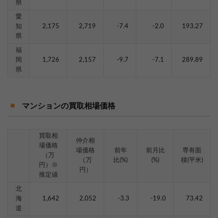
県
愛
知
2,175
2,719
-7.4
-2.0
193.27
県
福
岡
1,726
2,157
-9.7
-7.1
289.89
県
マンションの買取相場価格
買取相
仲介相
場価格
場価格
前年
前月比
専有面
（万
（万
比(%)
(%)
積(平米)
円）※
円）
推定値
北
海
1,642
2,052
-3.3
-19.0
73.42
道