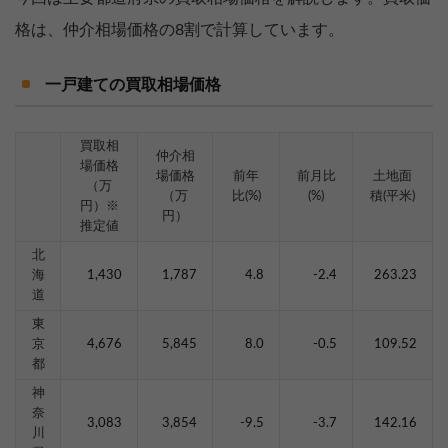
格は、仲介相場価格の8割で計算しています。
一戸建ての買取相場価格
買取相
仲介相
場価格
場価格
前年
前月比
土地面
（万
（万
比(%)
(%)
積(平米)
円）※
円）
推定値
北
海
1,430
1,787
4.8
-2.4
263.23
道
東
京
4,676
5,845
8.0
-0.5
109.52
都
神
奈
3,083
3,854
-9.5
-3.7
142.16
川