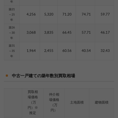
年
築21
4,256
5,320
71.20
74.71
59.77
～25
年
築26
3,068
3,835
66.45
57.71
46.17
～30
年
築31
1,964
2,455
60.56
40.54
32.43
～35
年
中古一戸建ての築年数別買取相場
買取相
仲介相
場価格
場価格
（万
土地面積
建物面積
（万
円）※
円）
推定