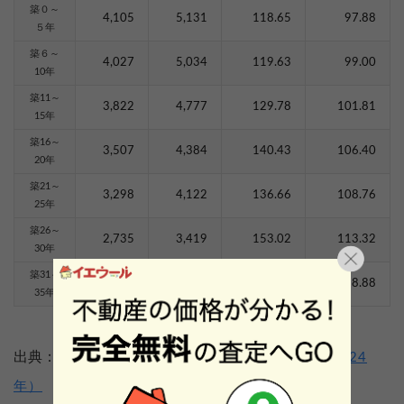
築０～
4,105
5,131
118.65
97.88
５年
築６～
4,027
5,034
119.63
99.00
10年
築11～
3,822
4,777
129.78
101.81
15年
築16～
3,507
4,384
140.43
106.40
20年
築21～
3,298
4,122
136.66
108.76
25年
築26～
2,735
3,419
153.02
113.32
30年
築31～
2,371
2,964
166.08
118.88
35年
出典：
築年数から見た首都圏の不動産流通市場（2024
年）