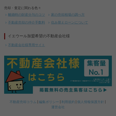
売却・査定に関わる色々
離婚時の財産分与のコツ
家の売却相場の調べ方
不動産売却の仲介手数料
住み替えローンについて
イエウール加盟希望の不動産会社様
不動産会社様専用サイト
不動産売却コラム
編集ポリシー
利用規約
個人情報保護方針
売却を
まず価格を
運営会社
決めている
知りたい