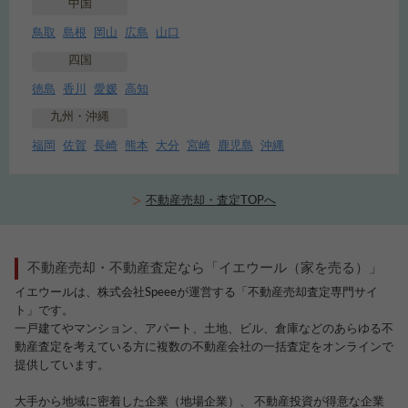
中国
鳥取
島根
岡山
広島
山口
四国
徳島
香川
愛媛
高知
九州・沖縄
福岡
佐賀
長崎
熊本
大分
宮崎
鹿児島
沖縄
不動産売却・査定TOPへ
不動産売却・不動産査定なら「イエウール（家を売る）」
イエウールは、株式会社Speeeが運営する「不動産売却査定専門サイ
ト」です。
一戸建てやマンション、アパート、土地、ビル、倉庫などのあらゆる不
動産査定を考えている方に複数の不動産会社の一括査定をオンラインで
提供しています。
大手から地域に密着した企業（地場企業）、 不動産投資が得意な企業