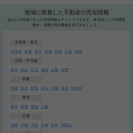
地域に密着した不動産の売却情報
あなたの地域に合った売却情報をチェックできます。各地域ごとの地価変
動や、実際の売却事例を見てみましょう。
北海道・東北
北海道
青森
岩手
宮城
秋田
山形
福島
北陸・甲信越
新潟
富山
石川
福井
山梨
長野
関東
茨城
栃木
群馬
埼玉
千葉
東京
神奈川
東海
岐阜
静岡
愛知
三重
近畿
滋賀
京都
大阪
兵庫
奈良
和歌山