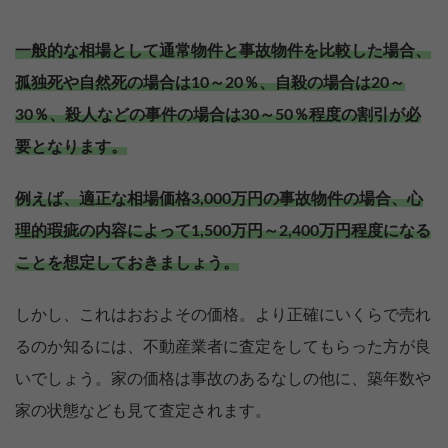
一般的な相場として通常物件と事故物件を比較した場合、
孤独死や自然死の場合は10～20％、自殺の場合は20～
30％、殺人などの事件の場合は30～50％程度の割引が必
要となります。
例えば、適正な相場価格3,000万円の事故物件の場合、心
理的瑕疵の内容によって1,500万円～2,400万円程度になる
ことを想定しておきましょう。
しかし、これはおおよその価格。より正確にいくらで売れ
るのか知るには、不動産業者に査定をしてもらった方が良
いでしょう。家の価格は事故のあるなしの他に、築年数や
売却を
まず価格を
家の状態なども見て査定されます。
決めている
知りたい