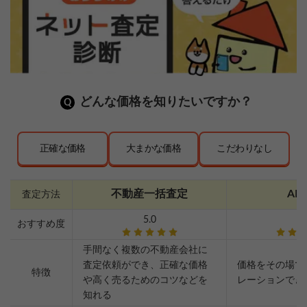
どんな価格を知りたいですか？
正確な価格
大まかな価格
こだわりなし
不動産一括査定
AI
査定方法
5.0
2.
おすすめ度
手間なく複数の不動産会社に
査定依頼ができ、正確な価格
価格をその場で
特徴
や高く売るためのコツなどを
レーションでき
知れる