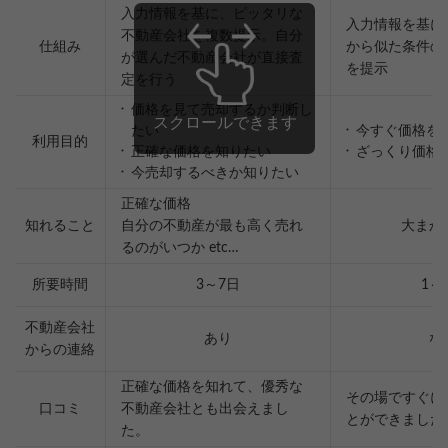
入力情報を基に、ピッタリな
入力情報を基に
不動産会社を複数提示。自分
仕組み
から似た条件の
が選んだ不動産会社が直接査
を提示
定を行う
価格を見て売却するか判断し
たい
今すぐ価格を
利用目的
正確な価格を知りたい
ざっくり価格
今売却するべきか知りたい
正確な価格
知れること
自分の不動産が最も高く売れ
大まか
るのがいつか etc…
所要時間
3～7日
1～
不動産会社
あり
な
からの連絡
正確な価格を知れて、優秀な
その場ですぐに
口コミ
不動産会社とも出会えまし
とができました
た。