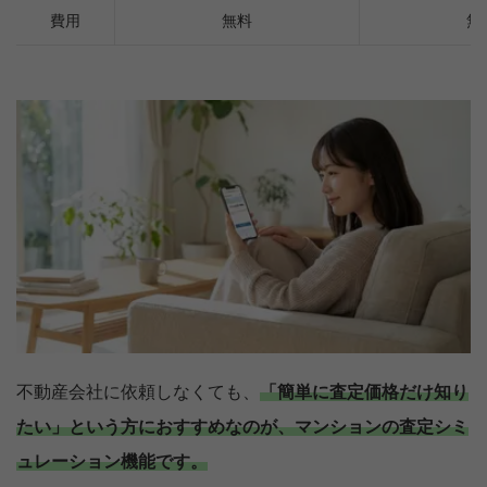
費用
無料
無
不動産会社に依頼しなくても、
「簡単に査定価格だけ知り
たい」という方におすすめなのが、マンションの査定シミ
ュレーション機能です。